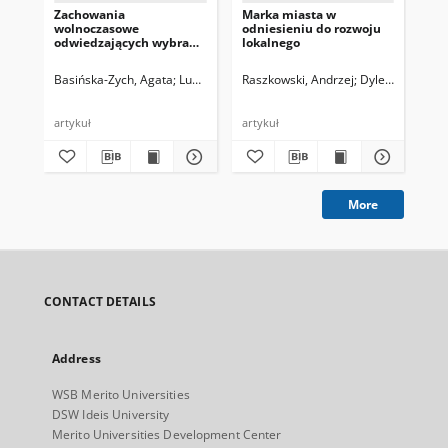
Zachowania
Marka miasta w
Oc
wolnoczasowe
odniesieniu do rozwoju
gos
odwiedzających wybrane
lokalnego
prz
centra handlowe na
w ś
przykładzie aglomeracji
ro
Basińska-Zych, Agata
Lubowiecki-Vikuk, Adrian P.
Raszkowski, Andrzej
Basińska-Zych, Agat
Dylewski, Marek
Zar
poznańskiej
artykuł
artykuł
art
More
CONTACT DETAILS
Address
WSB Merito Universities
DSW Ideis University
Merito Universities Development Center