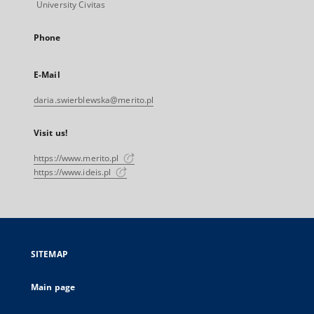
University Civitas
Phone
E-Mail
daria.swierblewska@merito.pl
Visit us!
https://www.merito.pl
https://www.ideis.pl
SITEMAP
Main page