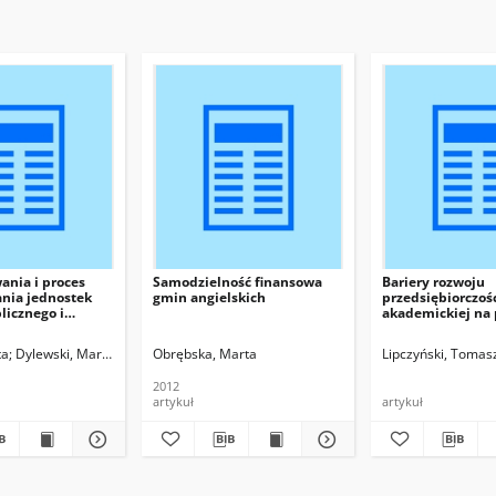
nia i proces
Samodzielność finansowa
Bariery rozwoju
ania jednostek
gmin angielskich
przedsiębiorczoś
licznego i
akademickiej na 
województwa
Zachodniopomor
z, red.
ta
Dylewski, Marek
Czakon, Wojciech, red.
Czakon, Wojciech, red.
Obrębska, Marta
Wojewoda, Mariusz, red.
Lipczyński, Tomas
2012
artykuł
artykuł