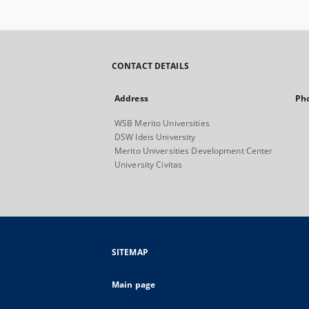
CONTACT DETAILS
Address
Ph
WSB Merito Universities
DSW Ideis University
Merito Universities Development Center
University Civitas
SITEMAP
Main page