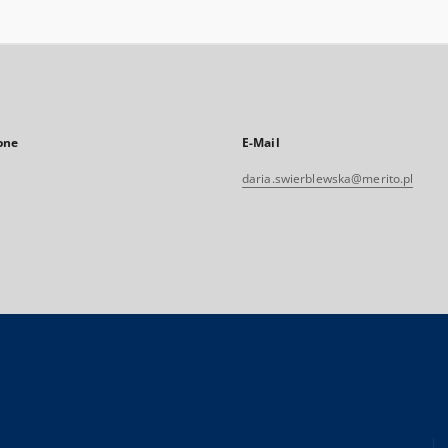
one
E-Mail
daria.swierblewska@merito.pl