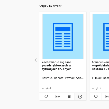
OBJECTS
similar
Zachowanie się osób
Uwarunkowa
przedsiębiorczych w
współdział
sytuacjach trudnych
sektora pub
biznesu
Rosmus, Renata
Pawlak, Adam
Wojewoda, Marius
Filipiak, Bea
artykuł
artykuł