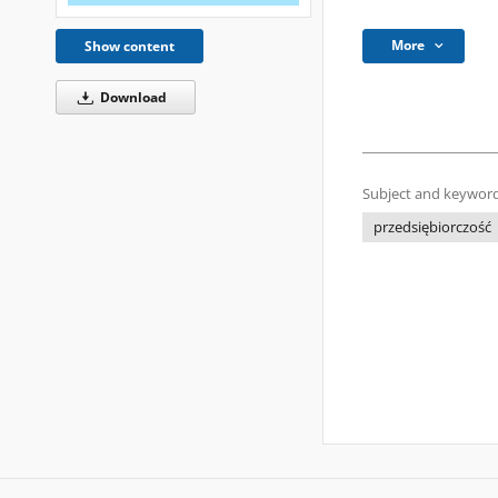
More
Show content
Download
Subject and keyword
przedsiębiorczość