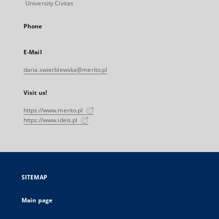
University Civitas
Phone
E-Mail
daria.swierblewska@merito.pl
Visit us!
https://www.merito.pl
https://www.ideis.pl
SITEMAP
Main page