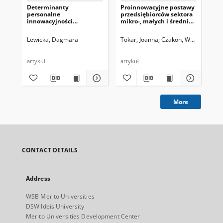
Determinanty
Proinnowacyjne postawy
personalne
przedsiębiorców sektora
innowacyjności
mikro-, małych i średnich
przedsiębiorstw w ujęciu
przedsiębiorstw w
empirycznym
kreowaniu wartości dla
Lewicka, Dagmara
Tokar, Joanna
Czakon, Wojciech, red
klienta
artykuł
artykuł
More
CONTACT DETAILS
Address
WSB Merito Universities
DSW Ideis University
Merito Universities Development Center