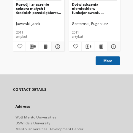
Rozwój i znaczenie
Doświadczenia
Sp
sektora małych i
niemieckie w
od
średnich przedsiębiorstw
funkcjonowaniu
biz
w gospodarce polskiej
bankowych poręczeń
roz
kredytowych
pr
Jaworski, Jacek
Gostomski, Eugeniusz
Szy
2011
2011
artykuł
artykuł
art
More
CONTACT DETAILS
Address
WSB Merito Universities
DSW Ideis University
Merito Universities Development Center