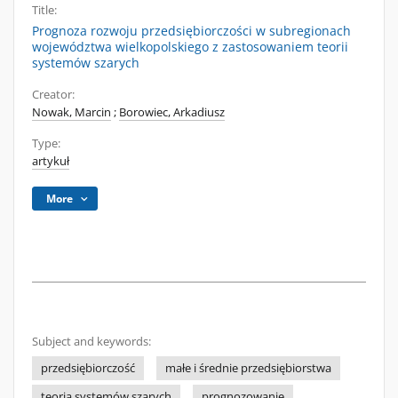
Title:
Prognoza rozwoju przedsiębiorczości w subregionach
województwa wielkopolskiego z zastosowaniem teorii
systemów szarych
Creator:
Nowak, Marcin
;
Borowiec, Arkadiusz
Type:
artykuł
More
Subject and keywords:
przedsiębiorczość
małe i średnie przedsiębiorstwa
teoria systemów szarych
prognozowanie