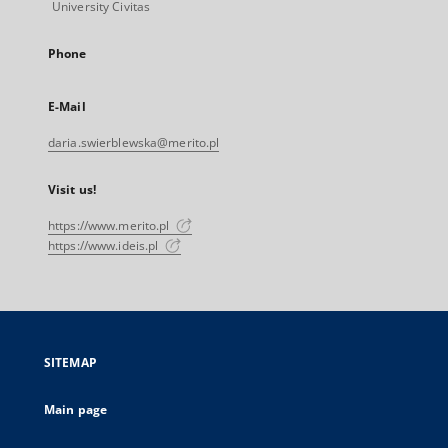
University Civitas
Phone
E-Mail
daria.swierblewska@merito.pl
Visit us!
https://www.merito.pl
https://www.ideis.pl
SITEMAP
Main page