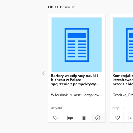
OBJECTS
similar
Bariery współpracy nauki i
Komercjaliz
biznesu w Polsce –
kształtowa
spojrzenie z perspektywy
przedsiębi
małych i średnich
środowisku
przedsiębiorstw wysokich
model pols
Wściubiak, Łukasz
Leczykiewicz, Tadeusz, red.
Grodzka, Elż
technologii
artykuł
artykuł