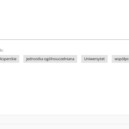
s:
eksperckie
jednostka ogólnouczelniana
Uniwersytet
współpra