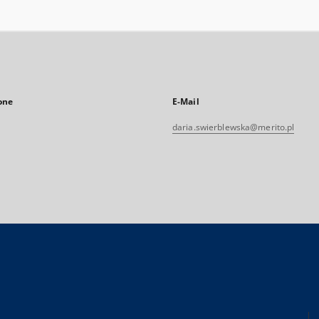
one
E-Mail
daria.swierblewska@merito.pl