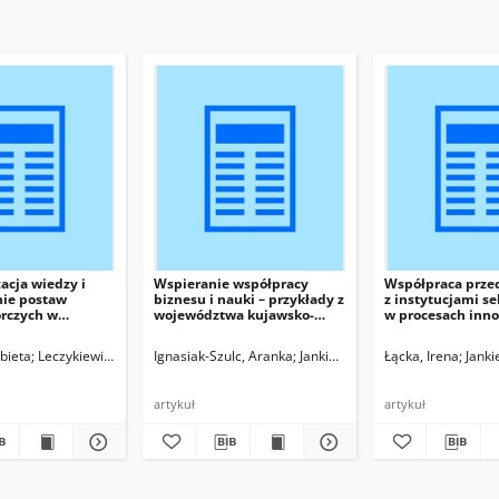
acja wiedzy i
Wspieranie współpracy
Współpraca prze
nie postaw
biznesu i nauki – przykłady z
z instytucjami se
orczych w
województwa kujawsko-
w procesach inn
 akademickim –
pomorskiego
jako czynnik po
ki i amerykański
konkurencyjnośc
bieta
Leczykiewicz, Tadeusz, red.
Ignasiak-Szulc, Aranka
Jankiewicz, Sławomir, red.
Łącka, Irena
Janki
gospodarki
artykuł
artykuł