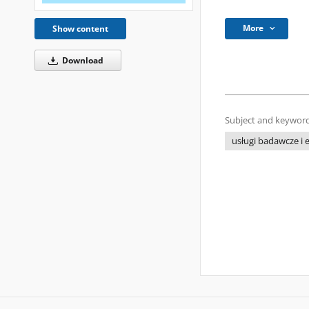
More
Show content
Download
Subject and keyword
usługi badawcze i 