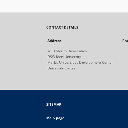
CONTACT DETAILS
Address
Ph
WSB Merito Universities
DSW Ideis University
Merito Universities Development Center
University Civitas
SITEMAP
Main page