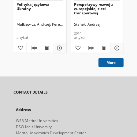
Polityka językowa
Perspektywy rozwoju
Wz
Ukrainy
europejskiej sieci
pa
transporowej
ob
w k
fi
Małkiewicz, Andrzej
Perehuda, Jewhen
Stanek, Andrzej
Gąs
2014
artykuł
artykuł
art
More
CONTACT DETAILS
Address
WSB Merito Universities
DSW Ideis University
Merito Universities Development Center