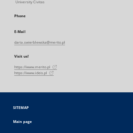
University Civitas
Phone
E-Mail
daria.swierblewska@merito.pl
Visit us!
https://www.merito.pl
https://www.ideis.pl
SITEMAP
Main page