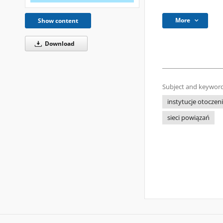
More
Show content
Download
Subject and keyword
instytucje otoczen
sieci powiązań