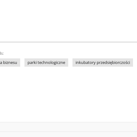
s:
ia biznesu
parki technologiczne
inkubatory przedsiębiorczości