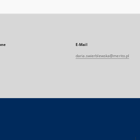
one
E-Mail
daria.swierblewska@merito.pl