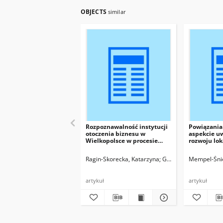
OBJECTS
similar
Rozpoznawalność instytucji
Powiązania
otoczenia biznesu w
aspekcie 
Wielkopolsce w procesie
rozwoju lo
transferu wiedzy
Ragin-Skorecka, Katarzyna
Grzelczak, Agnieszka
Mempel-Śni
artykuł
artykuł