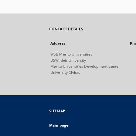
CONTACT DETAILS
Address
Ph
WSB Merito Universities
DSW Ideis University
Merito Universities Development Center
University Civitas
SITEMAP
Main page