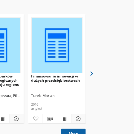
 parków
Finansowanie innowacji w
Interdyscyplinarny ro
ogicznych
dużych przedsiębiorstwach
metodologii badania si
oju regionu
gorzata
Filipiak, Beata, red.
Turek, Marian
Światowiec-Szczepańska,
2016
artykuł
artykuł
More