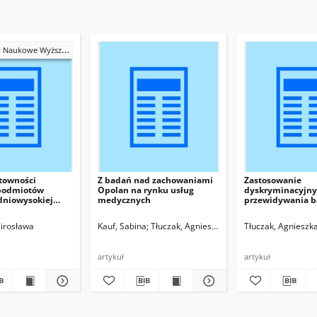
 Wyższej Szkoły Bankowej we Wrocławiu
ntowności
Z badań nad zachowaniami
Zastosowanie
podmiotów
Opolan na rynku usług
dyskryminacyjny
dniowysokiej
medycznych
przewidywania 
 województwie
do oceny ryzyka 
 latach 2005-2010
przedsiębiorstw
irosława
ak, Bogdan
Kauf, Sabina
Tłuczak, Agnieszka
Tłuczak, Agnieszk
artykuł
artykuł