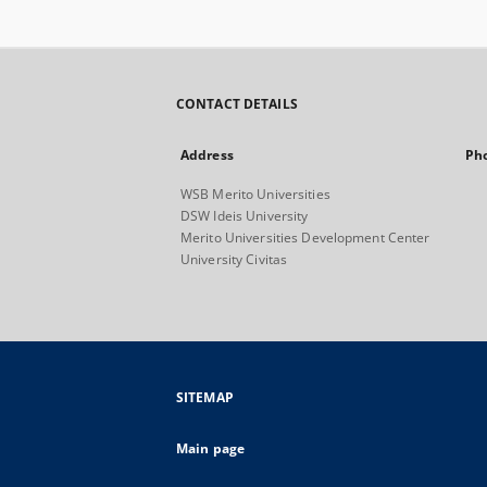
CONTACT DETAILS
Address
Ph
WSB Merito Universities
DSW Ideis University
Merito Universities Development Center
University Civitas
SITEMAP
Main page