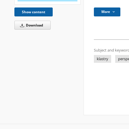
More
Show content
Download
Subject and keyword
klastry
persp