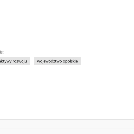
s:
ektywy rozwoju
województwo opolskie