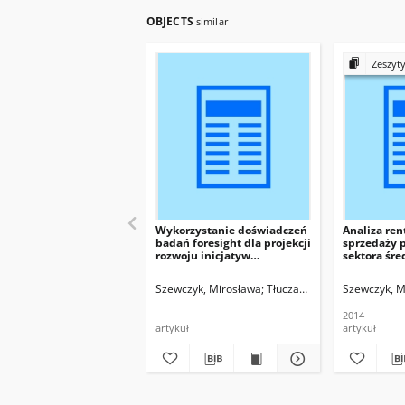
OBJECTS
similar
Zeszyty Naukowe
Wykorzystanie doświadczeń
Analiza re
badań foresight dla projekcji
sprzedaży 
rozwoju inicjatyw
sektora śre
klastrowych w
techniki w
województwie opolskim
opolskim w
Szewczyk, Mirosława
Tłuczak, Agnieszka
Szewczyk, M
Ruszcz
2014
artykuł
artykuł