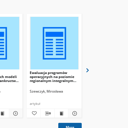
Ewaluacja programów
Analiza porównawcza
ch modeli
operacyjnych na poziomie
poziomu wydatków
bankructwa
regionalnym integralnym
inwestycyjnych powia
upadłości
elementem zarządzania.
województwa opolskie
Studium przypadku -
a
Szewczyk, Mirosława
Zygmunt, Aleksandra
województwo opolskie
artykuł
artykuł
More