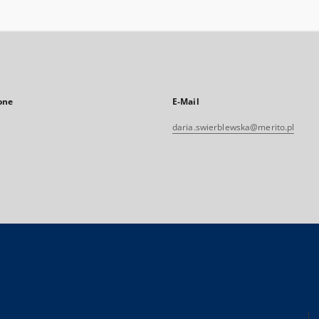
one
E-Mail
daria.swierblewska@merito.pl