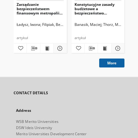
Zarządzanie
Konstytucyjne zasady
Wp
bezpieczeństwem
budżetowe a
ry
finansowym metropolii
bezpieczeństwo
na
wrocławskiej – wybrane
finansowe Polski
be
aspekty
fi
Ładysz, Iwona
Filipiak, Beata, red.
Banasik, Maciej
Thorz, Maciej
Ład
sa
ter
artykuł
artykuł
art
More
CONTACT DETAILS
Address
WSB Merito Universities
DSW Ideis University
Merito Universities Development Center