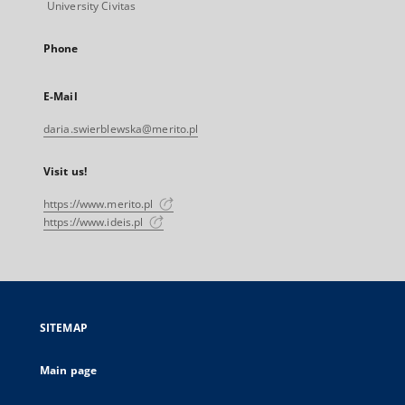
University Civitas
Phone
E-Mail
daria.swierblewska@merito.pl
Visit us!
https://www.merito.pl
https://www.ideis.pl
SITEMAP
Main page