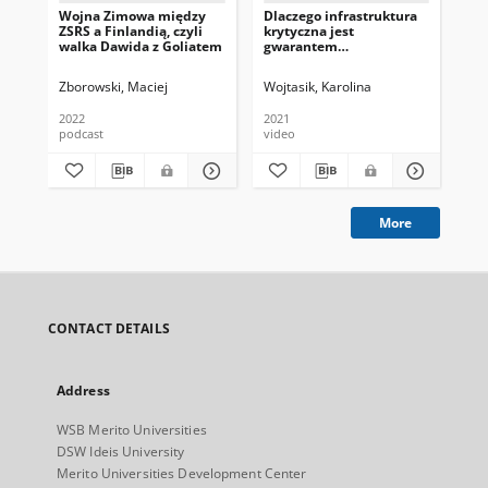
Wojna Zimowa między
Dlaczego infrastruktura
„Zł
ZSRS a Finlandią, czyli
krytyczna jest
Pr
walka Dawida z Goliatem
gwarantem
zab
bezpieczeństwa
kon
wewnętrznego?
ko
Zborowski, Maciej
Wojtasik, Karolina
Mar
2022
2021
podcast
video
art
More
CONTACT DETAILS
Address
WSB Merito Universities
DSW Ideis University
Merito Universities Development Center