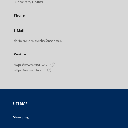
University Civitas
Phone
E-Mail
daria.swierblewska@merito.pl
Visit us!
https://www.merito.pl
https://www.ideis.pl
SITEMAP
Main page