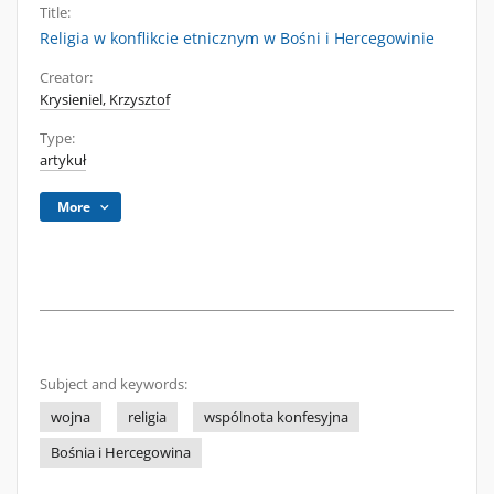
Title:
Religia w konflikcie etnicznym w Bośni i Hercegowinie
Creator:
Krysieniel, Krzysztof
Type:
artykuł
More
Subject and keywords:
wojna
religia
wspólnota konfesyjna
Bośnia i Hercegowina