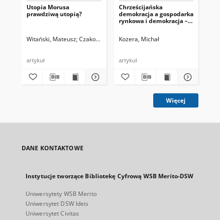
Utopia Morusa
Chrześcijańska
Dem
prawdziwą utopią?
demokracja a gospodarka
Prz
rynkowa i demokracja –
pe
założenia ideologiczno-
pol
programowe
Witański, Mateusz
Czakon, Wojciech, red.
Kozera, Michał
Wojewoda, Mariusz, red.
Cza
artykuł
artykuł
art
Więcej
DANE KONTAKTOWE
Instytucje tworzące Bibliotekę Cyfrową WSB Merito-DSW
Uniwersytety WSB Merito
Uniwersytet DSW Ideis
Uniwersytet Civitas