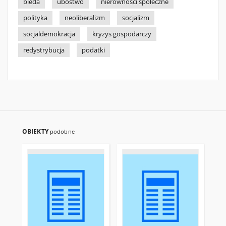
bieda
ubóstwo
nierówności społeczne
polityka
neoliberalizm
socjalizm
socjaldemokracja
kryzys gospodarczy
redystrybucja
podatki
OBIEKTY
podobne