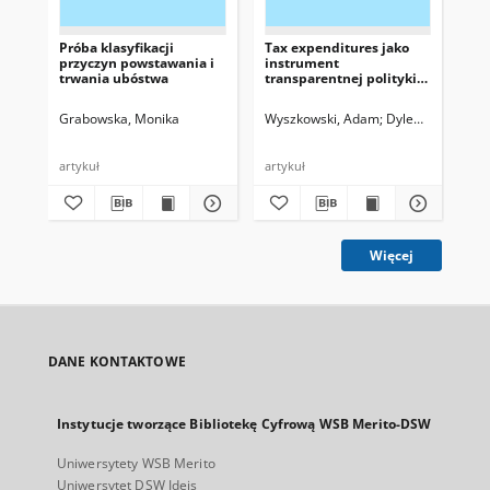
Próba klasyfikacji
Tax expenditures jako
Be
przyczyn powstawania i
instrument
dz
trwania ubóstwa
transparentnej polityki
fiskalnej
Grabowska, Monika
Wyszkowski, Adam
Dylewski, Marek,
Sol
artykuł
artykuł
art
Więcej
DANE KONTAKTOWE
Instytucje tworzące Bibliotekę Cyfrową WSB Merito-DSW
Uniwersytety WSB Merito
Uniwersytet DSW Ideis