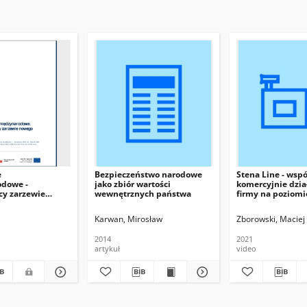
e
Bezpieczeństwo narodowe
Stena Line - wsp
dowe -
jako zbiór wartości
komercyjnie dzia
cy zarzewie
wewnętrznych państwa
firmy na poziomi
fliktu
międzynarodowy
samorządowym.
Karwan, Mirosław
Zborowski, Maciej
2014
2021
artykuł
video