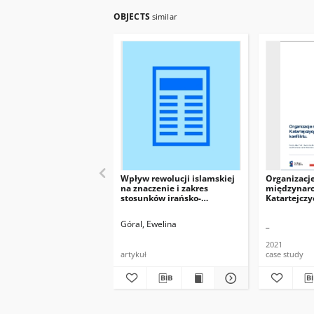
OBJECTS
similar
Wpływ rewolucji islamskiej
Organizacj
na znaczenie i zakres
międzynaro
stosunków irańsko-
Katartejczy
amerykańskich w wieku XXI
nowego kon
Góral, Ewelina
_
2021
artykuł
case study