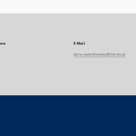
one
E-Mail
daria.swierblewska@merito.pl