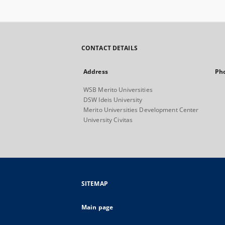
CONTACT DETAILS
Address
Ph
WSB Merito Universities
DSW Ideis University
Merito Universities Development Center
University Civitas
SITEMAP
Main page