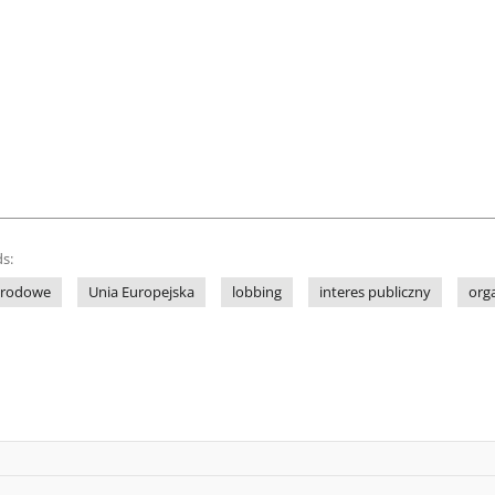
s:
arodowe
Unia Europejska
lobbing
interes publiczny
org