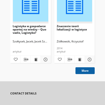
Logistyka w gospodarce
Znaczenie teorii
Cen
opartej na wiedzy – Quo
lokalizacji w logistyce
Oz
vadis, Logistyko?
do
Szołtysek, Jacek
Jacek Szołtysek, red.
Ziółkowski, Krzysztof
2014
202
artykuł
artykuł
cas
More
CONTACT DETAILS