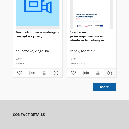
Animator czasu wolnego -
Szkolenie
Ryn
narzędzia pracy
przeciwpożarowe w
hot
obiekcie hotelowym
pro
re
Kalinowska, Angelika
Panek, Marcin A.
Pan
2021
2021
202
video
case study
cas
More
CONTACT DETAILS