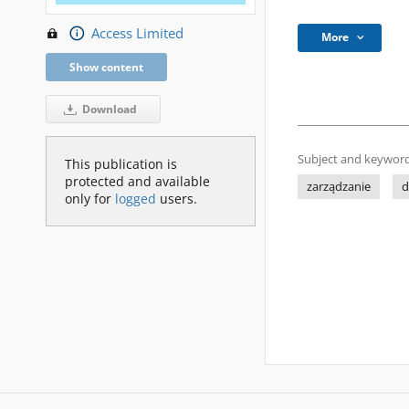
Access Limited
More
Show content
Download
Subject and keyword
This publication is
protected and available
zarządzanie
d
only for
logged
users.