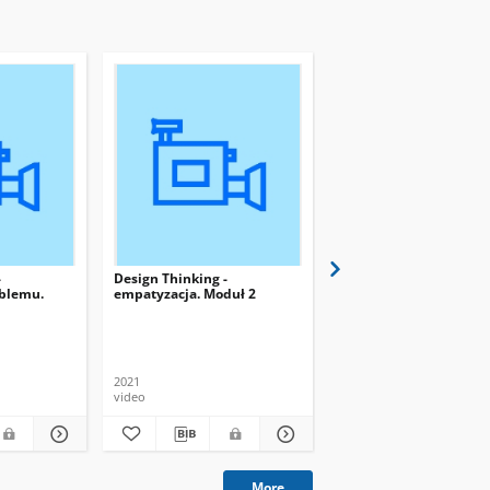
-
Design Thinking -
Design Thinking -
oblemu.
empatyzacja. Moduł 2
prototypowanie. Moduł
2021
2021
video
video
More