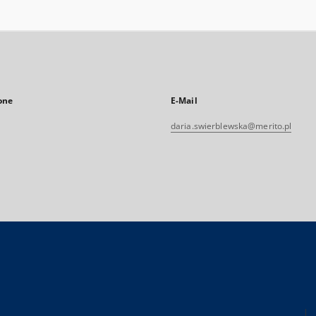
one
E-Mail
daria.swierblewska@merito.pl