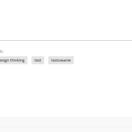
s:
esign thinking
test
testowanie