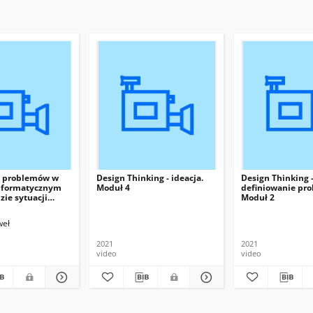
ć problemów w
Design Thinking - ideacja.
Design Thinking 
informatycznym
Moduł 4
definiowanie pr
zie sytuacji
Moduł 2
weł
2021
2021
video
video