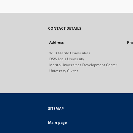
CONTACT DETAILS
Address
Ph
WSB Merito Universities
DSW Ideis University
Merito Universities Development Center
University Civitas
SITEMAP
Main page