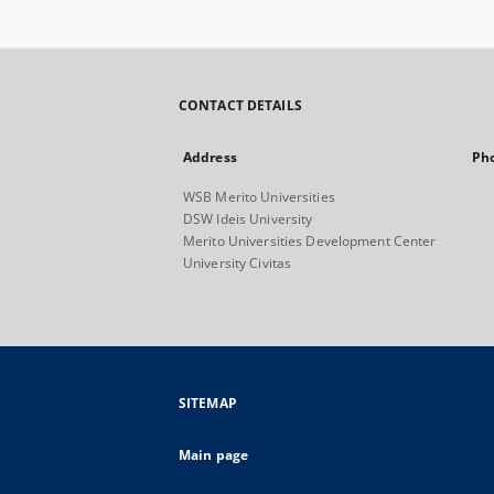
CONTACT DETAILS
Address
Ph
WSB Merito Universities
DSW Ideis University
Merito Universities Development Center
University Civitas
SITEMAP
Main page