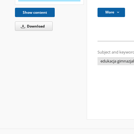
More
Show content
Download
Subject and keyword
edukacja gimnazja