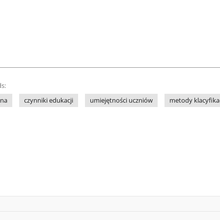
s:
lna
czynniki edukacji
umiejętności uczniów
metody klacyfikac