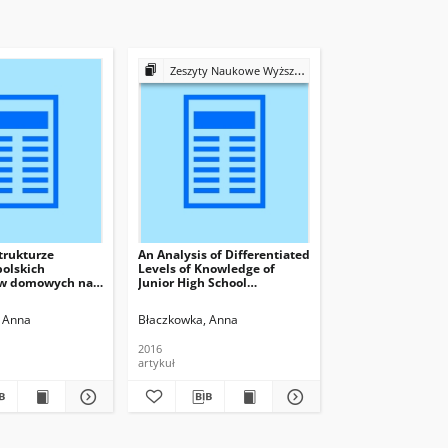
Zeszyty Naukowe Wyższej Szkoły Bankowej we Wrocławiu
trukturze
An Analysis of Differentiated
olskich
Levels of Knowledge of
tw domowych na
Junior High School
UE w latach 2001-
Graduates in 2002-2013
 Anna
Błaczkowka, Anna
2016
artykuł