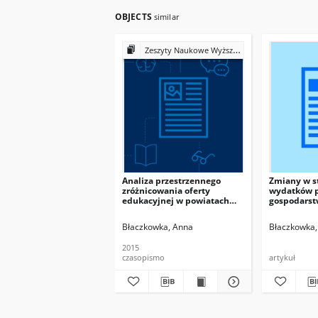
OBJECTS
similar
Zeszyty Naukowe Wyższej Szkoły Bankowej we Wrocławiu
Analiza przestrzennego
Zmiany w s
zróżnicowania oferty
wydatków p
edukacyjnej w powiatach
gospodars
województwa
tle krajów 
dolnośląskiego na tle
2008
Błaczkowka, Anna
Błaczkowka,
sytuacji demograficznej –
wybrane elementy
2015
czasopismo
artykuł