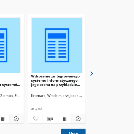
y
Wdrożenie zintegrowanego
Regułowy model dobo
systemu informatycznego i
technologii informaty
m systemów
jego ocena na przykładzie
dla systemów zarządza
wybranego przedsiębiorstwa
inteligentnymi miasta
branży energetycznej
Ziemba, Ewa, red.
Kramarz, Włodzimierz
Jacek Szołtysek, red.
Orłowski, Cezary
2014
artykuł
artykuł
More