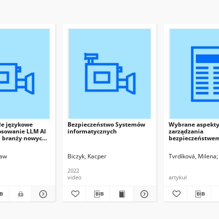
e językowe
Bezpieczeństwo Systemów
Wybrane aspekt
osowanie LLM AI
informatycznych
zarządzania
i branży nowych
bezpieczeństwe
informatycznych
ław
Biczyk, Kacper
Tvrdíková, Milena
2022
video
artykuł