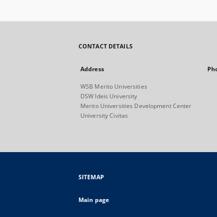
CONTACT DETAILS
Address
Ph
WSB Merito Universities
DSW Ideis University
Merito Universities Development Center
University Civitas
SITEMAP
Main page