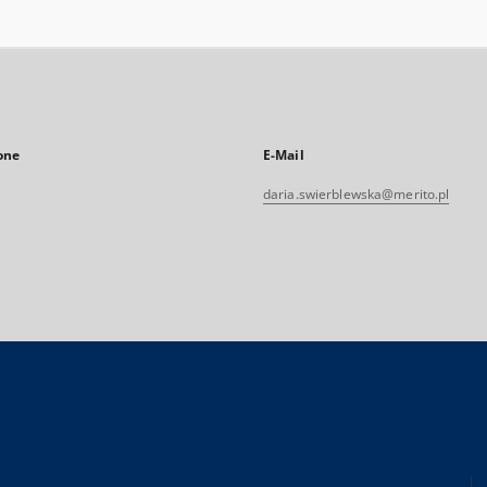
one
E-Mail
daria.swierblewska@merito.pl