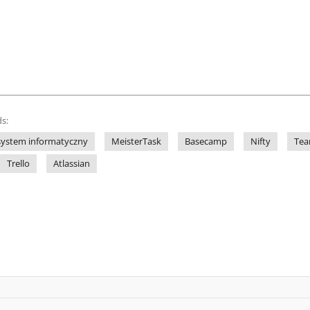
s:
system informatyczny
MeisterTask
Basecamp
Nifty
Tea
Trello
Atlassian