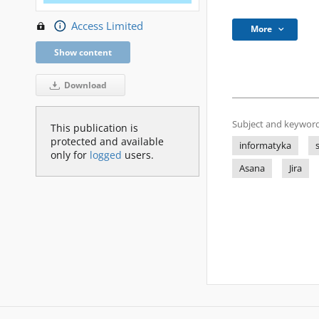
Access Limited
More
Show content
Download
Subject and keyword
This publication is
protected and available
informatyka
only for
logged
users.
Asana
Jira