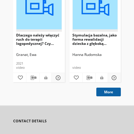
Dlaczego należy włączyć
Stymulacja bazalna, jako
De
ruch do terapii
forma rewalidacji
za
logopedycznej? Czy
dziecka z głęboką
od
metoda SI wspiera rozwój
niepełnosprawnością
ag
mowy?
intelektualną
Granat, Ewa
Hanna Rudomska
No
2021
video
video
art
More
CONTACT DETAILS