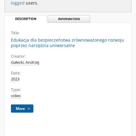
logged
users.
DESCRIPTION
INFORMATION
Title:
Edukacja dla bezpieczeństwa zrównoważonego rozwoju
poprzez narzędzia uniwersalne
Creator:
Gałecki, Andrzej
Date:
2023
Type:
video
More