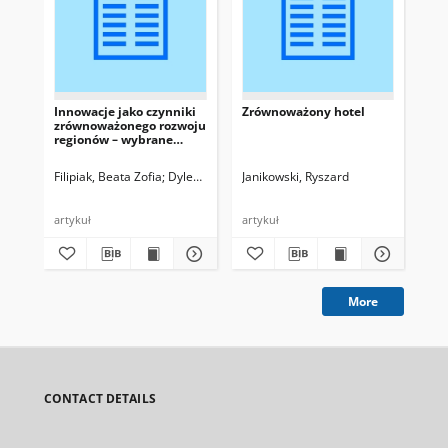
Innowacje jako czynniki
Zrównoważony hotel
Zar
zrównoważonego rozwoju
pr
regionów – wybrane
prz
problemy wsparcia
inf
finansowego
z 
Filipiak, Beata Zofia
Dylewski, Marek
Janikowski, Ryszard
Dylewski, Marek, red.
Gał
na
202
artykuł
artykuł
vid
More
CONTACT DETAILS