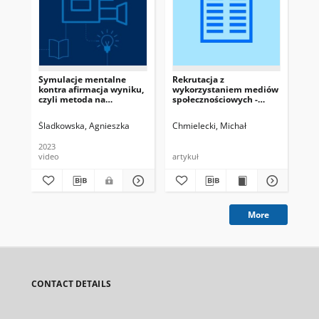
Symulacje mentalne
Rekrutacja z
Asy
kontra afirmacja wyniku,
wykorzystaniem mediów
Ryn
czyli metoda na
społecznościowych -
Wsp
zwiększanie własnej
wyniki badań
skuteczności - przegląd
Śladkowska, Agnieszka
Chmielecki, Michał
Gie
badań i praktyczne
wnioski
2023
202
video
artykuł
pdf
More
CONTACT DETAILS