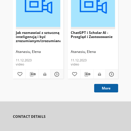
Jak rozmawiać z sztuczną
ChatGPT i Scholar AI -
Szt
inteligencją i być
Przegląd i Zastosowanie
ba
zrozumianym/zrozumianą?
eli
ws
au
Atanasiu, Elena
Atanasiu, Elena
Rud
11.12.2023
11.12.2023
11.
video
video
vid
More
CONTACT DETAILS