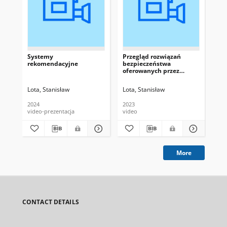
Systemy
Przegląd rozwiązań
Cy
rekomendacyjne
bezpieczeństwa
sek
oferowanych przez
Prz
usługodawców
sku
chmurowych
Lota, Stanisław
Lota, Stanisław
Lot
2024
2023
202
video-prezentacja
video
vid
More
CONTACT DETAILS