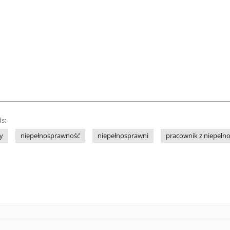
s:
y
niepełnosprawność
niepełnosprawni
pracownik z niepełn