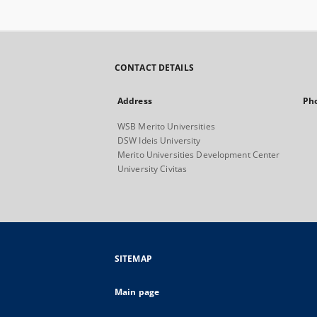
CONTACT DETAILS
Address
Ph
WSB Merito Universities
DSW Ideis University
Merito Universities Development Center
University Civitas
SITEMAP
Main page