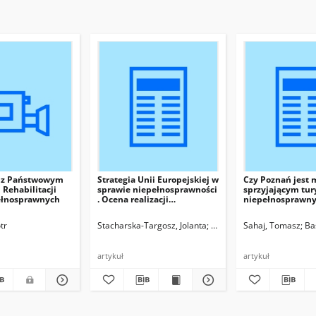
e z Państwowym
Strategia Unii Europejskiej w
Czy Poznań jest
Rehabilitacji
sprawie niepełnosprawności
sprzyjającym tur
ełnosprawnych
. Ocena realizacji
niepełnosprawny
wytycznych na przykładzie
architektoniczno
osoby niepełnosprawnej w
socjologiczna
tr
Stacharska-Targosz, Jolanta
Targosz, Radosław
Sahaj, Tomasz
Szostak
Ba
banku
artykuł
artykuł