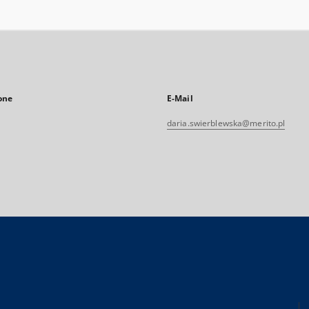
one
E-Mail
daria.swierblewska@merito.pl