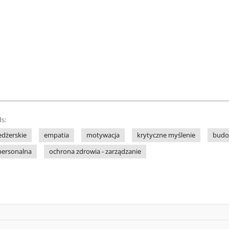
s:
dżerskie
empatia
motywacja
krytyczne myślenie
budo
personalna
ochrona zdrowia - zarządzanie