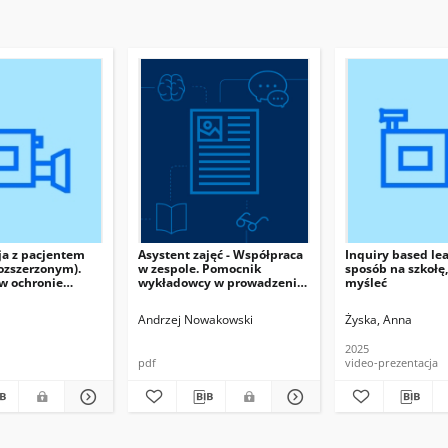
a z pacjentem
Asystent zajęć - Współpraca
Inquiry based le
ozszerzonym).
w zespole. Pomocnik
sposób na szkołę,
 w ochronie
wykładowcy w prowadzeniu
myśleć
zajęć dydaktycznych.
Andrzej Nowakowski
Żyska, Anna
2025
pdf
video-prezentacja