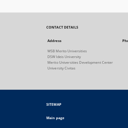
CONTACT DETAILS
Address
Ph
WSB Merito Universities
DSW Ideis University
Merito Universities Development Center
University Civitas
SITEMAP
Main page