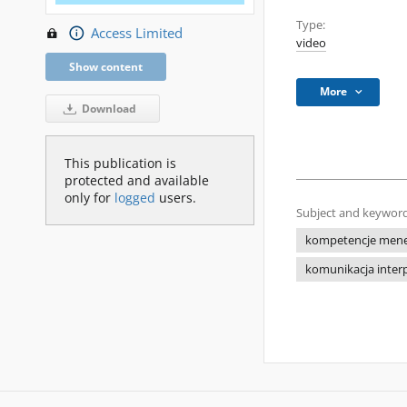
Type:
Access Limited
video
Show content
More
Download
This publication is
protected and available
only for
logged
users.
Subject and keyword
kompetencje mene
komunikacja inter