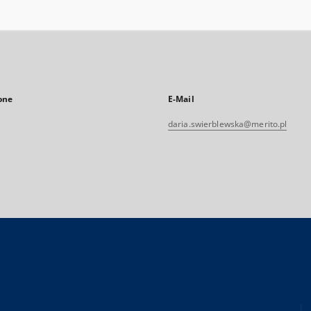
one
E-Mail
daria.swierblewska@merito.pl