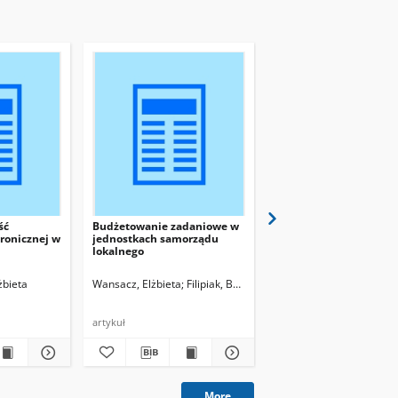
ść
Budżetowanie zadaniowe w
Transfer wiedzy w
ronicznej w
jednostkach samorządu
instytucjach naukowyc
lokalnego
wybrane aspekty praw
żbieta
Wansacz, Elżbieta
Filipiak, Beata, red.
Szewc, Tomasz
Dylewski, Marek, red.
Leczykie
artykuł
artykuł
More