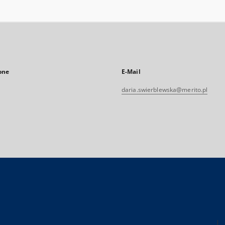
one
E-Mail
daria.swierblewska@merito.pl