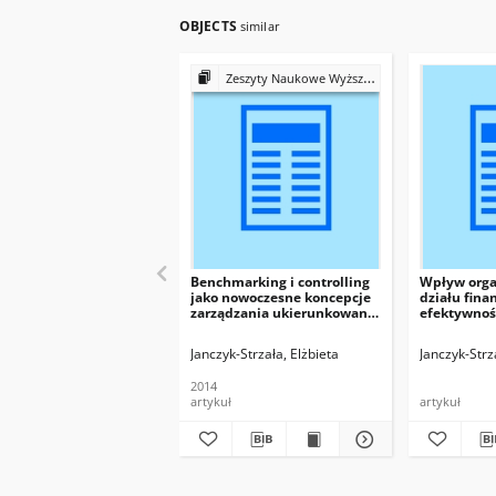
OBJECTS
similar
Zeszyty Naukowe Wyższej Szkoły Bankowej we Wrocławiu
Benchmarking i controlling
Wpływ organ
jako nowoczesne koncepcje
działu fin
zarządzania ukierunkowane
efektywnoś
na wzrost efektywności
szkołą wyż
funkcjonowania uczelni
Janczyk-Strzała, Elżbieta
Janczyk-Strz
niepublicznej
2014
artykuł
artykuł