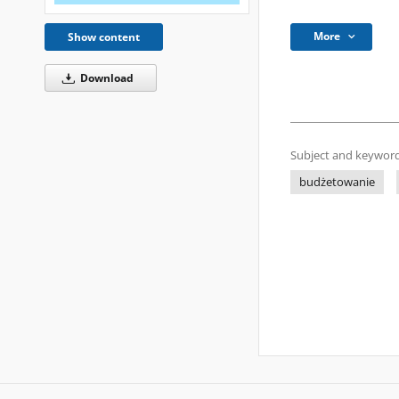
More
Show content
Download
Subject and keyword
budżetowanie