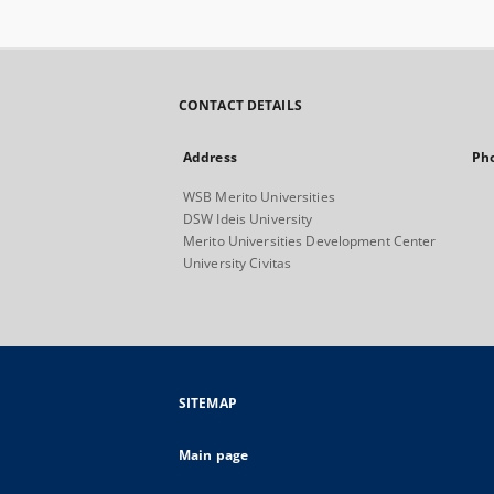
CONTACT DETAILS
Address
Ph
WSB Merito Universities
DSW Ideis University
Merito Universities Development Center
University Civitas
SITEMAP
Main page