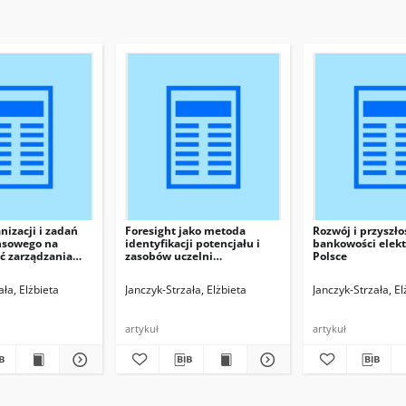
izacji i zadań
Foresight jako metoda
Rozwój i przyszło
ansowego na
identyfikacji potencjału i
bankowości elekt
ć zarządzania
zasobów uczelni
Polsce
szą
niepublicznych w Polsce
ała, Elżbieta
Janczyk-Strzała, Elżbieta
Janczyk-Strzała, El
artykuł
artykuł