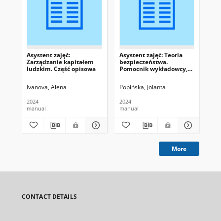
Asystent zajęć:
Asystent zajęć: Teoria
Asy
Zarządzanie kapitałem
bezpieczeństwa.
be
ludzkim. Część opisowa
Pomocnik wykładowcy,
Po
część praktyczna
cz
Ivanova, Alena
Popińska, Jolanta
Pop
2024
2024
202
manual
manual
ma
More
CONTACT DETAILS