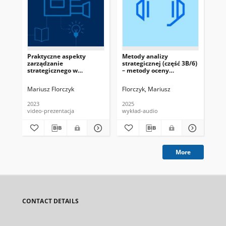
Praktyczne aspekty
Metody analizy
Me
zarządzanie
strategicznej (część 3B/6)
str
strategicznego w
– metody oceny
– m
kontekście zmienności
atrakcyjności sektora
jak
otoczenia współczesnej
jako przykłady
wie
Mariusz Florczyk
Florczyk, Mariusz
Flo
organizacji
wielokryterialnej analizy
mi
sektorowej
2023
2025
202
video-prezentacja
wykład-audio
wyk
More
CONTACT DETAILS