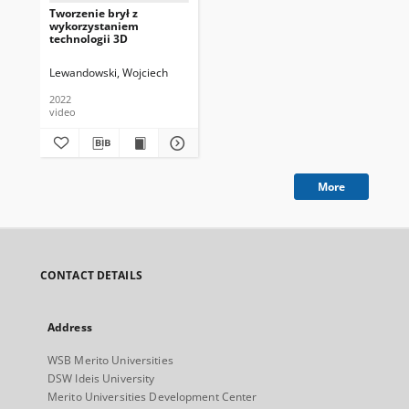
Tworzenie brył z
wykorzystaniem
technologii 3D
Lewandowski, Wojciech
2022
video
More
CONTACT DETAILS
Address
WSB Merito Universities
DSW Ideis University
Merito Universities Development Center