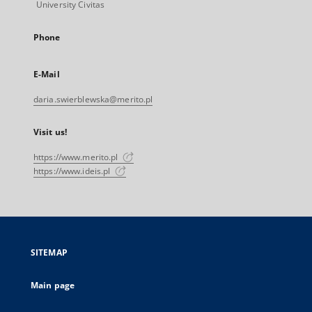
University Civitas
Phone
E-Mail
daria.swierblewska@merito.pl
Visit us!
https://www.merito.pl
https://www.ideis.pl
SITEMAP
Main page