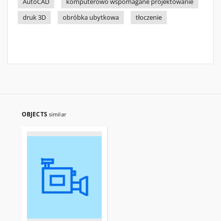
AutoCAD
komputerowo wspomagane projektowanie
druk 3D
obróbka ubytkowa
tłoczenie
OBJECTS
similar