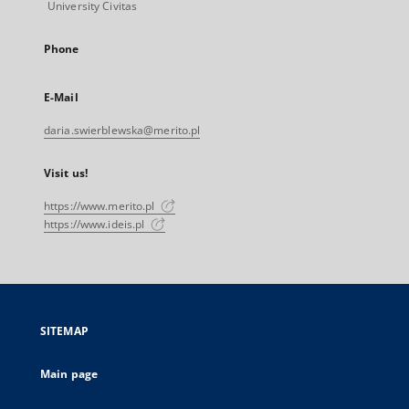
University Civitas
Phone
E-Mail
daria.swierblewska@merito.pl
Visit us!
https://www.merito.pl
https://www.ideis.pl
SITEMAP
Main page