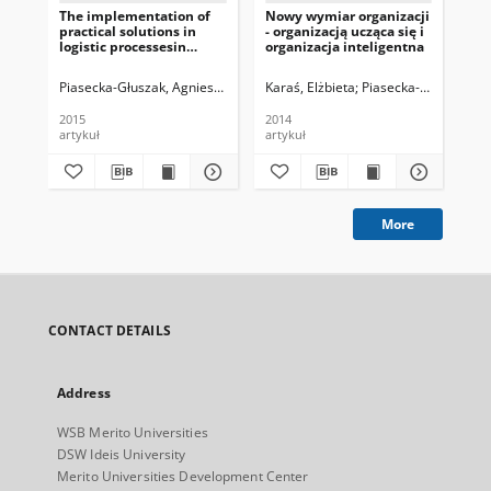
The implementation of
Nowy wymiar organizacji
Ef
practical solutions in
- organizacją ucząca się i
pra
logistic processesin
organizacja inteligentna
w 
companies familiar with
Ma
lean management by
Piasecka-Głuszak, Agnieszka
Karaś, Elżbieta
Piasecka-Głuszak, A
Tru
means ofbenchmarking
methods
2015
2014
201
artykuł
artykuł
art
More
CONTACT DETAILS
Address
WSB Merito Universities
DSW Ideis University
Merito Universities Development Center