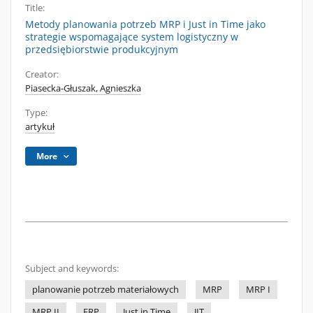
Title:
Metody planowania potrzeb MRP i Just in Time jako
strategie wspomagające system logistyczny w
przedsiębiorstwie produkcyjnym
Creator:
Piasecka-Głuszak, Agnieszka
Type:
artykuł
More
Subject and keywords:
planowanie potrzeb materiałowych
MRP
MRP I
MRP II
ERP
Just in Time
JIT