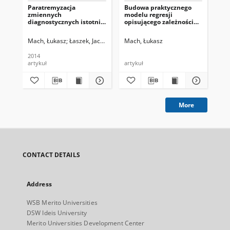
Paratremyzacja
Budowa praktycznego
Bad
zmiennych
modelu regresji
po
diagnostycznych istotnie
opisującego zależności
pr
wpływających na
występujące na rynku
go
prawdopodobieństwo
nieruchomości
Mach, Łukasz
Łaszek, Jacek
Mach, Łukasz
Mac
sprzedaży nieruchomości
mieszkaniowych
mieszkaniowych
2014
artykuł
artykuł
art
More
CONTACT DETAILS
Address
WSB Merito Universities
DSW Ideis University
Merito Universities Development Center