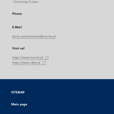
University Civitas
Phone
E-Mail
daria.swierblewska@merito.pl
Visit us!
https://www.merito.pl
https://www.ideis.pl
SITEMAP
Main page