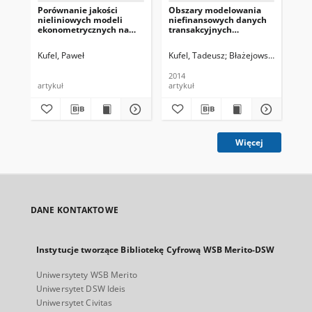
Porównanie jakości
Obszary modelowania
Fil
nieliniowych modeli
niefinansowych danych
pa
ekonometrycznych na
transakcyjnych
ws
podstawie testów
(tickowych)
pr
trafności prognoz
mod
Kufel, Paweł
Kufel, Tadeusz
Błażejowski, Marcin
Kuf
Pol
2014
201
artykuł
artykuł
art
Więcej
DANE KONTAKTOWE
Instytucje tworzące Bibliotekę Cyfrową WSB Merito-DSW
Uniwersytety WSB Merito
Uniwersytet DSW Ideis
Uniwersytet Civitas