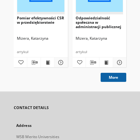
Pomiar efektywności CSR
Odpowiedzialność
Po
w przedsiębiorstwie
społeczna w
pr
administracji publicznej
pe
Mizera, Katarzyna
Mizera, Katarzyna
Łoś
artykuł
artykuł
art
More
CONTACT DETAILS
Address
WSB Merito Universities