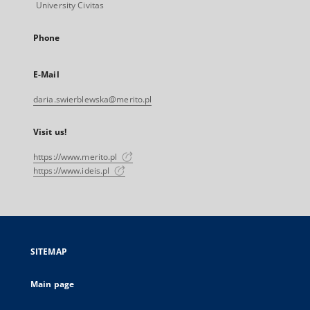
University Civitas
Phone
E-Mail
daria.swierblewska@merito.pl
Visit us!
https://www.merito.pl
https://www.ideis.pl
SITEMAP
Main page