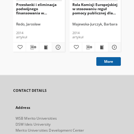
Przesłanki i eliminacja
Rola Komisji Europejskiej
Pol
podwójnego
w stosowaniu reguł
Eur
finansowania w
pomocy publicznej dla
projektach
sektora bankowego w
współfinansowanych z
okresie kryzysu
Redo, Jarosław
Majewska-Jurczyk, Barbara
Nog
Europejskiego Funduszu
finansowego
Społecznego
2014
2014
201
artykuł
artykuł
art
More
CONTACT DETAILS
Address
WSB Merito Universities
DSW Ideis University
Merito Universities Development Center