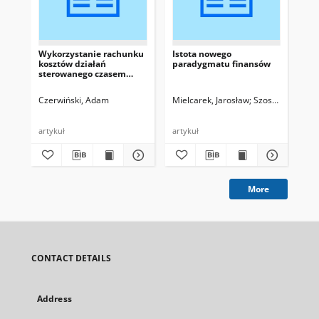
Wykorzystanie rachunku
Istota nowego
On
kosztów działań
paradygmatu finansów
Di
sterowanego czasem
In
(TDABC) do wyznaczania
Per
kosztów procesów
Ec
Czerwiński, Adam
Mielcarek, Jarosław
Szostak, Jarosław
Mie
informacyjnych
artykuł
artykuł
art
More
CONTACT DETAILS
Address