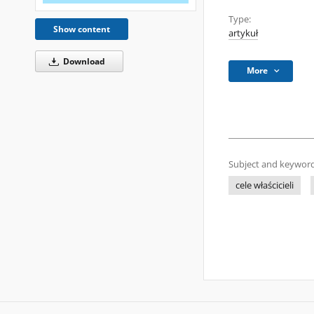
Type:
Show content
artykuł
Download
More
Subject and keyword
cele właścicieli