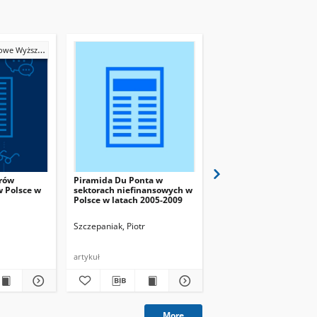
y Bankowej we Wrocławiu
orów
Piramida Du Ponta w
Ryzyko finansowe
w Polsce w
sektorach niefinansowych w
przedsiębiorstw w Pol
Polsce w latach 2005-2009
latach 2004-2009
Szczepaniak, Piotr
Szczepaniak, Piotr
artykuł
artykuł
More