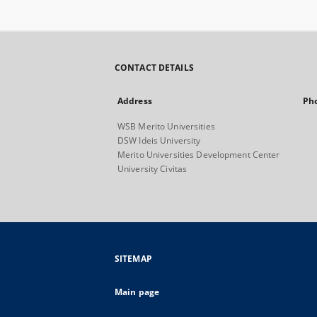
CONTACT DETAILS
Address
Ph
WSB Merito Universities
DSW Ideis University
Merito Universities Development Center
University Civitas
SITEMAP
Main page