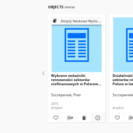
OBJECTS
similar
Zeszyty Naukowe Wyższej Szkoły Bankowej we Wrocławiu
Wybrane wskaźniki
Działalność
rentowności sektorów
sektorów n
niefinansowych w Polscew
Polsce w la
latach 2006-2013
Szczepaniak, Piotr
Szczepaniak,
2015
artykuł
artykuł