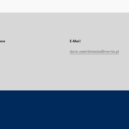
one
E-Mail
daria.swierblewska@merito.pl