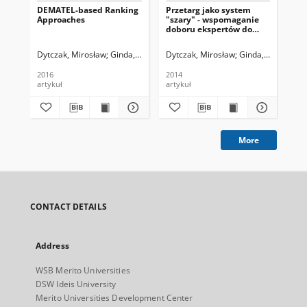
DEMATEL-based Ranking
Przetarg jako system
Id
Approaches
"szary" - wspomaganie
wz
doboru ekspertów do
wy
oceny ofert
Dytczak, Mirosław
Ginda, Grzegorz
Dytczak, Mirosław
Ginda, Grzegorz
Dyt
2016
2014
artykuł
artykuł
art
More
CONTACT DETAILS
Address
WSB Merito Universities
DSW Ideis University
Merito Universities Development Center