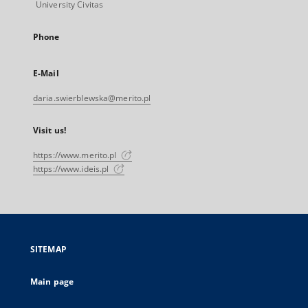
University Civitas
Phone
E-Mail
daria.swierblewska@merito.pl
Visit us!
https://www.merito.pl
https://www.ideis.pl
SITEMAP
Main page