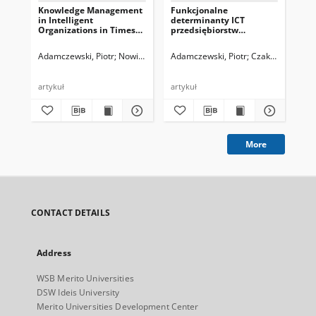
Knowledge Management
Funkcjonalne
Org
in Intelligent
determinanty ICT
w r
Organizations in Times
przedsiębiorstw
go
of the Digital
sieciowych
as
Transformation: Findings
Adamczewski, Piotr
Nowiński, Witold, red.
Adamczewski, Piotr
Czakon, Wojciech
Ada
of a Study of the Polish
SME Sector
artykuł
artykuł
art
More
CONTACT DETAILS
Address
WSB Merito Universities
DSW Ideis University
Merito Universities Development Center