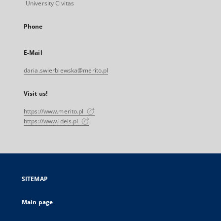
University Civitas
Phone
E-Mail
daria.swierblewska@merito.pl
Visit us!
https://www.merito.pl
https://www.ideis.pl
SITEMAP
Main page