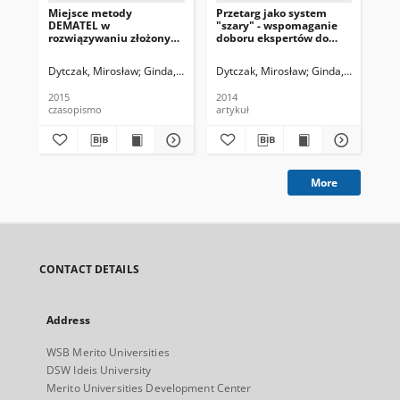
Miejsce metody
Przetarg jako system
Id
DEMATEL w
"szary" - wspomaganie
wz
rozwiązywaniu złożonych
doboru ekspertów do
wy
zadań decyzyjnych
oceny ofert
Dytczak, Mirosław
Ginda, Grzegorz
Dytczak, Mirosław
Ginda, Grzegorz
Dyt
2015
2014
czasopismo
artykuł
art
More
CONTACT DETAILS
Address
WSB Merito Universities
DSW Ideis University
Merito Universities Development Center