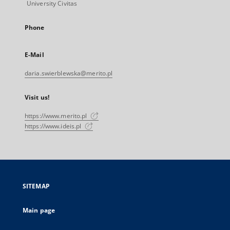
University Civitas
Phone
E-Mail
daria.swierblewska@merito.pl
Visit us!
https://www.merito.pl
https://www.ideis.pl
SITEMAP
Main page