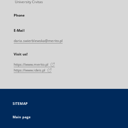
University Civitas
Phone
E-Mail
daria.swierblewska@merito.pl
Visit us!
https://www.merito.pl
https://www.ideis.pl
SITEMAP
Main page