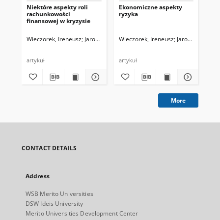
Niektóre aspekty roli
Ekonomiczne aspekty
Kr
rachunkowości
ryzyka
pr
finansowej w kryzysie
Wieczorek, Ireneusz
Jarosław Szostak, red.
Wieczorek, Ireneusz
Krzysztof Koj, red.
Jarosław Szostak
Wie
artykuł
artykuł
art
More
CONTACT DETAILS
Address
WSB Merito Universities
DSW Ideis University
Merito Universities Development Center