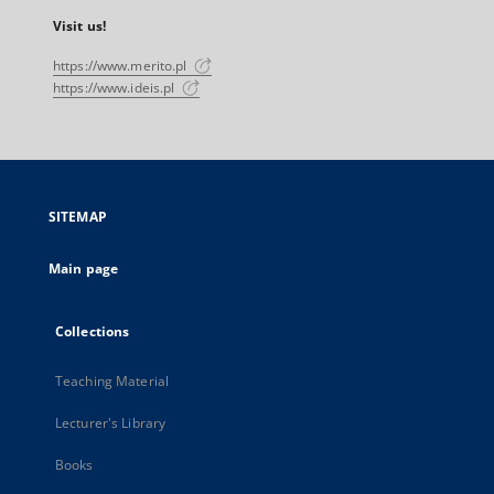
Visit us!
https://www.merito.pl
https://www.ideis.pl
SITEMAP
Main page
Collections
Teaching Material
Lecturer's Library
Books