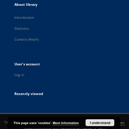
About library
Introduction
Statistics
Contact details
User's account
Log in
Recently viewed
This service runs on
DInGO dLibra 6.3.22
software created by
I understand
Poznan
This page uses 'cookies'.
More information
Supercomputing and Networking Center (PSNC)