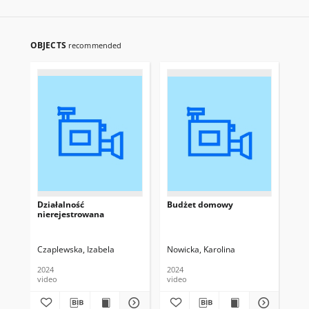
OBJECTS
recommended
Działalność
Budżet domowy
Pr
nierejestrowana
Czaplewska, Izabela
Nowicka, Karolina
Syw
2024
2024
202
video
video
vid