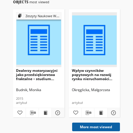
OBJECTS
most viewed
Zeszyty Naukowe Wyższej Szkoły Bankowej we Wrocławiu
Dealerzy motoryzacyjni
Wpływ czynników
Ro
jako przedsiębiorstwa
popytowych na rozwój
obr
fraktalne – studium
rynku nieruchomości
ni
przypadku
mieszkaniowych w
ws
Polsce po kryzysie
ko
Budnik, Monika
Okręglicka, Małgorzata
Fir
2015
artykuł
artykuł
art
More most viewed