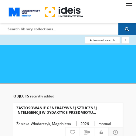
Advanced search
?
OBJECTS
recently added
ZASTOSOWANIE GENERATYWNEJ SZTUCZNEJ
INTELIGENCJI W DYDAKTYCE PRZEDMIOTU
„ZACHOWANIA KONSUMENTÓW" SKRYPT ZAJĘĆ,
SPERSONALIZOWANY ASYSTENT GPT ORAZ POLITYKA
Żabicka-Włodarczyk, Magdalena
2026
manual
WYKORZYSTANIA AI