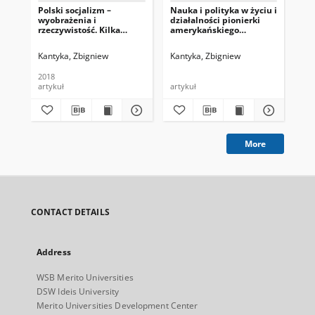
Polski socjalizm –
Nauka i polityka w życiu i
Rec
wyobrażenia i
działalności pionierki
Kol
rzeczywistość. Kilka
amerykańskiego
(re
refleksji o koncepcji Jana
feminizmu Sophonisby
Na
Strzeleckiego
Breckinridge
Imp
Kantyka, Zbigniew
Kantyka, Zbigniew
Kan
an
200
2018
Clo
artykuł
artykuł
art
Whi
Ru
Na
More
CONTACT DETAILS
Address
WSB Merito Universities
DSW Ideis University
Merito Universities Development Center