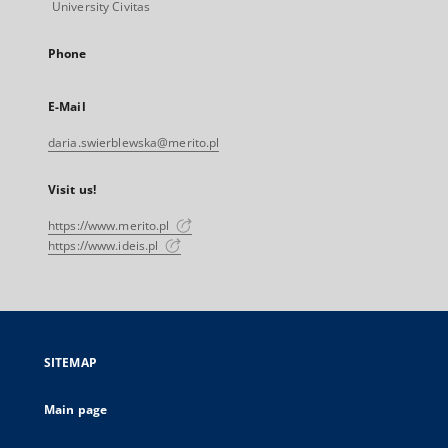
University Civitas
Phone
E-Mail
daria.swierblewska@merito.pl
Visit us!
https://www.merito.pl
https://www.ideis.pl
SITEMAP
Main page