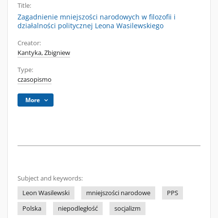
Title:
Zagadnienie mniejszości narodowych w filozofii i
działalności politycznej Leona Wasilewskiego
Creator:
Kantyka, Zbigniew
Type:
czasopismo
More
Subject and keywords:
Leon Wasilewski
mniejszości narodowe
PPS
Polska
niepodległość
socjalizm