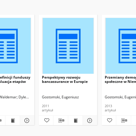
efinicji funduszy
Perspektywy rozwoju
Przemiany demog
aluacja etapów
bancassurance w Europie
społeczne w Nie
 Waldemar
Dylewski, Marek, red.
Gostomski, Eugeniusz
Gostomski, Eugen
2011
2013
artykuł
artykuł