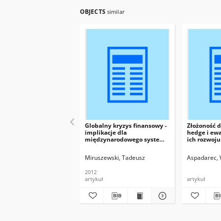
OBJECTS
similar
Globalny kryzys finansowy -
Złożoność d
implikacje dla
hedge i ew
międzynarodowego systemu
ich rozwoju
walutowego
Miruszewski, Tadeusz
Aspadarec,
2012
artykuł
artykuł