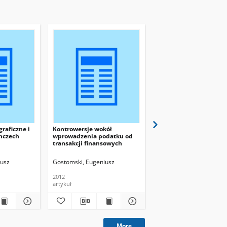
raficzne i
Kontrowersje wokół
Czy pożyczki
mczech
wprowadzenia podatku od
społecznościowe P2P
transakcji finansowych
stanowią konkurencję 
banków
iusz
Gostomski, Eugeniusz
Gostomski, Eugeniusz
2012
2014
artykuł
artykuł
More