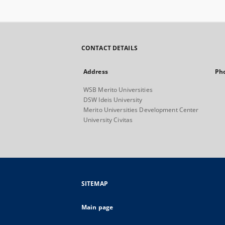
CONTACT DETAILS
Address
Ph
WSB Merito Universities
DSW Ideis University
Merito Universities Development Center
University Civitas
SITEMAP
Main page