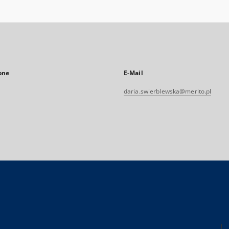
one
E-Mail
daria.swierblewska@merito.pl