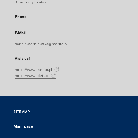
University Civitas
Phone
E-Mail
daria.swierblewska@merito.pl
Visit us!
https://www.merito.pl
https://www.ideis.pl
SITEMAP
Main page