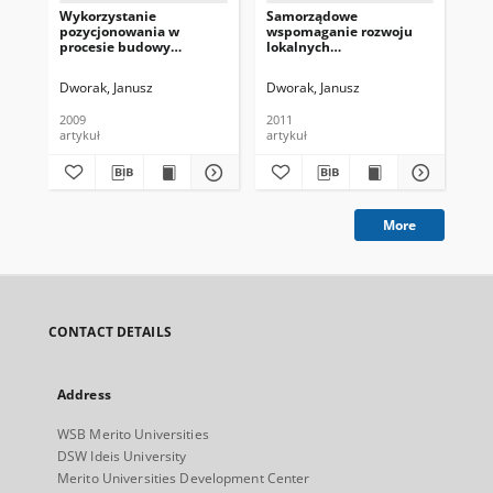
Wykorzystanie
Samorządowe
Zn
pozycjonowania w
wspomaganie rozwoju
kon
procesie budowy
lokalnych
inn
strategii
przedsiębiorstw poprzez
wy
konkurencyjności firm
kreowanie kapitału
uw
Dworak, Janusz
Dworak, Janusz
Suc
społecznego
soc
2009
2011
artykuł
artykuł
art
More
CONTACT DETAILS
Address
WSB Merito Universities
DSW Ideis University
Merito Universities Development Center