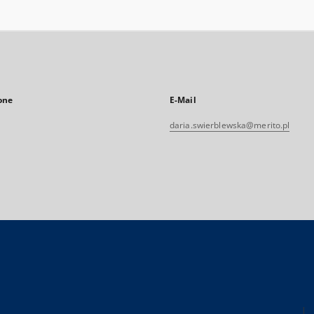
one
E-Mail
daria.swierblewska@merito.pl