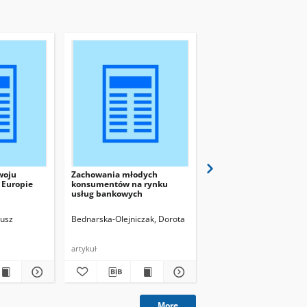
woju
Zachowania młodych
Marketing bankowy w
 Europie
konsumentów na rynku
kreowaniu wartości dl
usług bankowych
klienta
iusz
Bednarska-Olejniczak, Dorota
Bednarska-Olejniczak, D
artykuł
artykuł
More