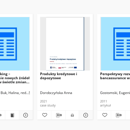
king –
Produkty kredytowe i
Perspektywy roz
ie nowych źródeł
depozytowe
bancassurance w
 świetle zmian
inansowym
Buk, Halina, red.
Szostak, Jarosław, red.
Dorobczyńska Anna
Gostomski, Eugen
2021
2011
case study
artykuł