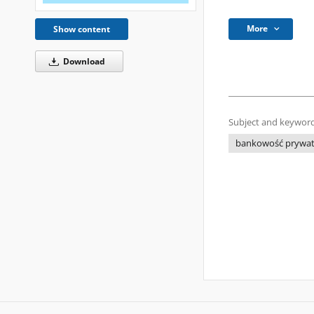
More
Show content
Download
Subject and keyword
bankowość prywa