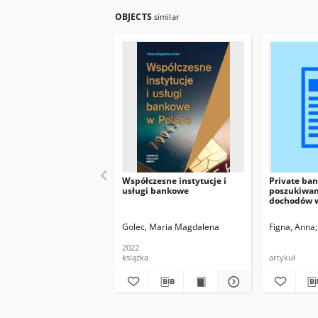
OBJECTS
similar
Współczesne instytucje i
Private ban
usługi bankowe
poszukiwan
dochodów w
na rynku f
Golec, Maria Magdalena
Figna, Anna
2022
książka
artykuł