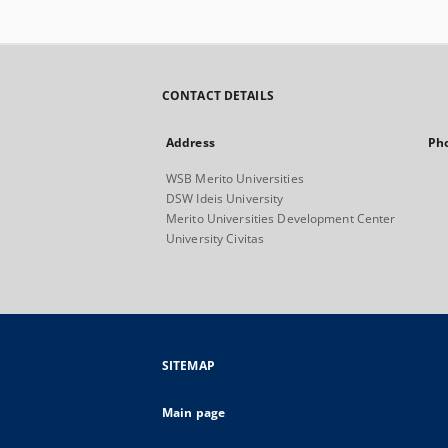
CONTACT DETAILS
Address
Ph
WSB Merito Universities
DSW Ideis University
Merito Universities Development Center
University Civitas
SITEMAP
Main page