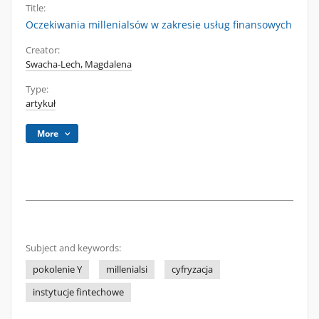
Title:
Oczekiwania millenialsów w zakresie usług finansowych
Creator:
Swacha-Lech, Magdalena
Type:
artykuł
More
Subject and keywords:
pokolenie Y
millenialsi
cyfryzacja
instytucje fintechowe