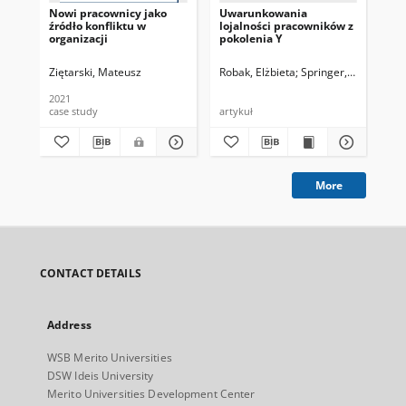
Nowi pracownicy jako
Uwarunkowania
De
źródło konfliktu w
lojalności pracowników z
opi
organizacji
pokolenia Y
wy
Ziętarski, Mateusz
Robak, Elżbieta
Springer, Agnieszka
Mu
2021
201
case study
artykuł
cza
More
CONTACT DETAILS
Address
WSB Merito Universities
DSW Ideis University
Merito Universities Development Center