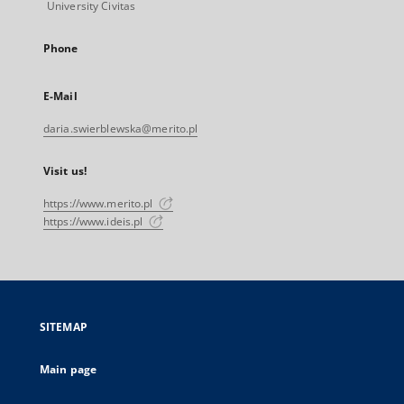
University Civitas
Phone
E-Mail
daria.swierblewska@merito.pl
Visit us!
https://www.merito.pl
https://www.ideis.pl
SITEMAP
Main page